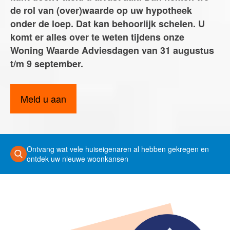
Makelaars van Purmerend
de rol van (over)waarde op uw hypotheek
contact@teunisse.nl
onder de loep. Dat kan behoorlijk schelen. U
0299-420958
komt er alles over te weten tijdens onze
Woning Waarde Adviesdagen van 31 augustus
t/m 9 september.
Meld u aan
Ontvang wat vele huiseigenaren al hebben gekregen en
ontdek uw nieuwe woonkansen