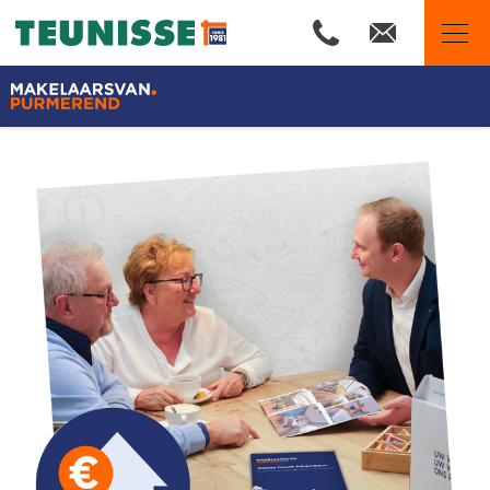
Makelaars van Purmerend
Ons aanbod
Woningzoekers
Wij zijn Team Teunisse
Onze expertises
Huis verkopen
Huis kopen
Onze financiële diensten
De waarde van uw woning