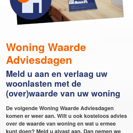
Onze diensten
Contact
Word jij onze nieuwe makelaar?
Woning Waarde Adviesdagen
Woning Waarde
Gratis Informatieavond Starters
Adviesdagen
Blog
Meld u aan en verlaag uw
Het biedingsproces uitgelegd
woonlasten met de
Lees de blog van
Team Teunisse
(over)waarde van uw woning
De volgende Woning Waarde Adviesdagen
komen er weer aan. Wilt u ook kosteloos advies
Maak een afspraak
over de waarde van woning en wat u ermee
kunt doen? Meld u alvast aan. Dan nemen we