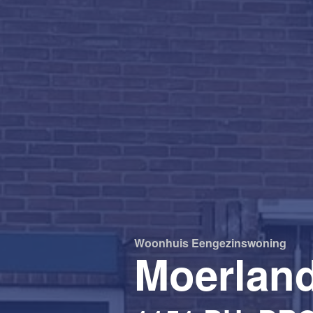
Woonhuis
Eengezinswoning
Moerland