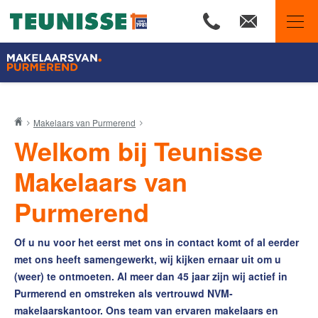
Makelaars van Purmerend
Makelaars van Purmerend
Teunisse Makelaars
Welkom bij Teunisse
45 Jaar Teunisse Makelaars
Onze makelaars bloggen
Makelaars van
Onze voordelen
Purmerend
Woningmarkt Purmerend Q1 2026
Reviews van blije klanten
Of u nu voor het eerst met ons in contact komt of al eerder
Onze waarden
met ons heeft samengewerkt, wij kijken ernaar uit om u
Ons NVM-lidmaatschap
(weer) te ontmoeten. Al meer dan 45 jaar zijn wij actief in
Onze 10 zekerheden
Purmerend en omstreken als vertrouwd NVM-
makelaarskantoor. Ons team van ervaren makelaars en
Onze aan- en verkochte panden