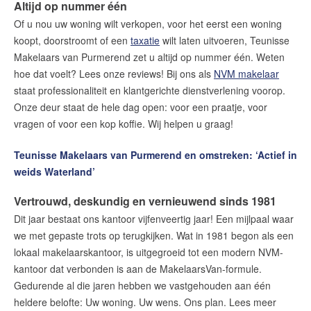
Gratis Informatieavond Starters
Altijd op nummer één
Of u nou
uw woning wilt verkopen,
voor het eerst een woning
koopt, doorstroomt of
een
taxatie
wilt laten uitvoeren
, Teunisse
Blog
Makelaars van Purmerend zet u altijd op nummer één. Weten
Het biedingsproces uitgelegd
hoe dat voelt? Lees onze reviews! Bij ons als
NVM makelaar
staat professionaliteit en klantgerichte dienstverlening voorop.
Lees de blog van
Team Teunisse
Onze deur staat de hele dag open: voor een praatje, voor
vragen of voor een kop koffie. Wij helpen u graag!
Teunisse Makelaars van Purmerend en omstreken: ‘Actief in
Maak een afspraak
weids Waterland’
Vertrouwd, deskundig en vernieuwend sinds 1981
Makelaars van Purmerend
Dit jaar bestaat ons kantoor vijfenveertig jaar! Een mijlpaal waar
contact@teunisse.nl
we met gepaste trots op terugkijken. Wat in 1981 begon als een
0299-420958
lokaal makelaarskantoor, is uitgegroeid tot een modern NVM-
kantoor dat verbonden is aan de MakelaarsVan-formule.
Gedurende al die jaren hebben we vastgehouden aan één
heldere belofte: Uw woning. Uw wens. Ons plan. Lees meer