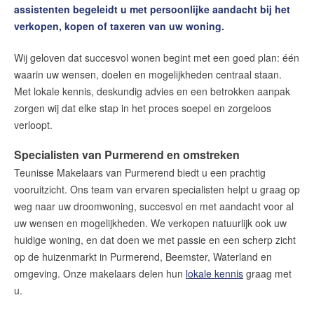
assistenten begeleidt u met persoonlijke aandacht bij het
Ons aanbod
verkopen, kopen of taxeren van uw woning.
Woningzoekers
Wij geloven dat succesvol wonen begint met een goed plan: één
Wij zijn Team Teunisse
waarin uw wensen, doelen en mogelijkheden centraal staan.
Met lokale kennis, deskundig advies en een betrokken aanpak
Onze expertises
zorgen wij dat elke stap in het proces soepel en zorgeloos
Huis verkopen
verloopt.
Huis kopen
Specialisten van Purmerend en omstreken
Onze financiële diensten
Teunisse Makelaars van Purmerend biedt u een prachtig
vooruitzicht. Ons team van ervaren specialisten helpt u graag op
De waarde van uw woning
weg naar uw droomwoning, succesvol en met aandacht voor al
Onze diensten
uw wensen en mogelijkheden. We verkopen natuurlijk ook uw
huidige woning, en dat doen we met passie en een scherp zicht
Contact
op de huizenmarkt in Purmerend, Beemster, Waterland en
Word jij onze nieuwe makelaar?
omgeving. Onze makelaars delen hun
lokale kennis
graag met
u.
Woning Waarde Adviesdagen