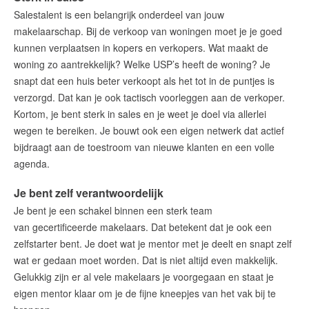
Salestalent is een belangrijk onderdeel van jouw
contact@teunisse.nl
makelaarschap. Bij de verkoop van woningen moet je je goed
0299-420958
kunnen verplaatsen in kopers en verkopers. Wat maakt de
woning zo aantrekkelijk? Welke USP’s heeft de woning? Je
snapt dat een huis beter verkoopt als het tot in de puntjes is
verzorgd. Dat kan je ook tactisch voorleggen aan de verkoper.
Kortom, je bent sterk in sales en je weet je doel via allerlei
wegen te bereiken. Je bouwt ook een eigen netwerk dat actief
bijdraagt aan de toestroom van nieuwe klanten en een volle
agenda.
Je bent zelf verantwoordelijk
Je bent je
een schakel
binnen een sterk team
van
gecertificeerde
makelaars. Dat betekent dat je ook een
zelfstarter bent.
Je doet wat je mentor met je deelt en snapt zelf
wat er gedaan moet worden.
Dat is niet altijd even makkelijk.
Gelukkig zijn er al vele makelaars je voorgegaan en staat je
eigen mentor klaar
om je de fijne kneepjes van
het vak
bij te