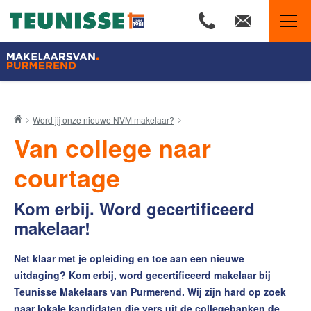
Makelaars van Purmerend
Word jij onze nieuwe NVM makelaar?
Ons aanbod
Van college naar
Woningzoekers
courtage
Wij zijn Team Teunisse
Onze expertises
Kom erbij. Word
gecertificeerd
makelaar!
Huis verkopen
Huis kopen
Net klaar met je opleiding en toe aan een nieuwe
uitdaging? Kom erbij, word gecertificeerd makelaar bij
Onze financiële diensten
Teunisse Makelaars van Purmerend. Wij zijn hard op zoek
De waarde van uw woning
naar lokale kandidaten die vers uit de collegebanken de