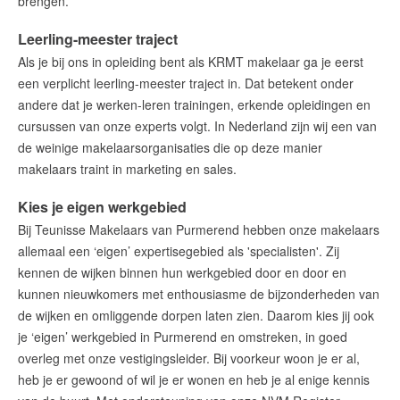
brengen.
Leerling-meester traject
Als je bij ons in opleiding bent als KRMT makelaar ga je eerst
een
verplicht leerling-meester traject
in. Dat betekent onder
andere dat
je werken-leren trainingen, erkende opleidingen en
cursussen
van onze experts volgt. In Nederland zijn wij een van
de weinige makelaarsorganisaties die op deze manier
makelaars traint in marketing en sales.
Kies je eigen werkgebied
Bij Teunisse Makelaars van Purmerend hebben onze makelaars
allemaal een ‘eigen’
expertisegebied als 'specialisten'.
Zij
kennen de wijken binnen hun werkgebied door en door en
kunnen nieuwkomers met enthousiasme de bijzonderheden van
de wijken en omliggende dorpen laten zien
. Daarom kies jij ook
je ‘eigen’ werkgebied in Purmerend en omstreken,
in goed
overleg met onze
vestigingsleider.
Bij voorkeur woon je er al,
heb je er gewoond of wil je er wonen en heb je al enige kennis