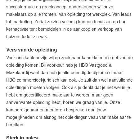
succesformule en groeiconcept ondersteunen wij onze
Vacature junior makelaar Purmerend
makelaars op alle fronten.
Van opleiding tot werkplek. Van leads
Vacature medior makelaar Purmerend
tot marketing. Zodat ze zich volledig kunnen focussen op hun
Vacature senior makelaar Purmerend
kernactiviteiten: bemiddelen in de aankoop en verkoop van
Woning Waarde Adviesdagen
huizen. Ieder z’n vak.
Gratis Informatieavond Starters
Vers van de opleiding
Voor ons kantoor zijn wij op zoek naar kandidaten die net van de
opleiding komen. Bij voorkeur heb je HBO Vastgoed &
Blog
Makelaardij
want dan heb je alle benodigde diploma’s
maar
Het biedingsproces uitgelegd
HBO commercieel/juridisch kan ook. Je zult dan wel aanvullende
Lees de blog van
Team Teunisse
opleidingen moeten volgen. Ook
als je denkt dat je het wel in je
hebt
om gecertificeerd makelaar te worden
maar geen
aanverwante opleiding hebt, horen we graag van je. Onze
kantooreigenaar en mentoren
bespreken dan jouw
mogelijkheden om alsnog het opleidingsniveau van makelaar te
Maak een afspraak
bereiken.
Makelaars van Purmerend
Sterk in sales