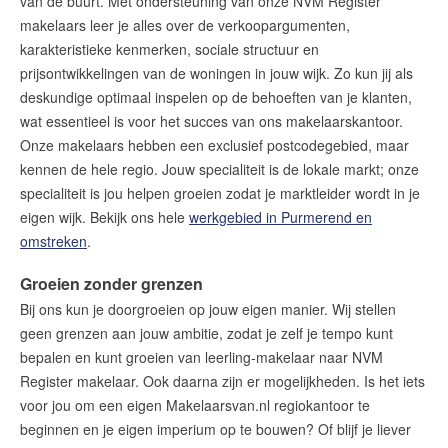
van de buurt. Met ondersteuning van onze NVM Register
makelaars leer je alles over de verkoopargumenten,
karakteristieke kenmerken, sociale structuur en
prijsontwikkelingen van de woningen in jouw wijk. Zo kun jij als
deskundige optimaal inspelen op de behoeften van je klanten,
wat essentieel is voor het succes van
ons makelaarskantoor.
Onze makelaars hebben een exclusief postcodegebied, maar
kennen de hele regio. Jouw specialiteit is de lokale markt; onze
specialiteit is jou helpen groeien zodat je marktleider wordt in je
eigen wijk. Bekijk
ons hele
werkgebied in Purmerend en
omstreken
.
Groeien zonder grenzen
Bij ons kun je doorgroeien op jouw eigen manier. Wij stellen
geen grenzen aan jouw ambitie, zodat je zelf je tempo kunt
bepalen en kunt groeien van leerling-makelaar naar NVM
Register makelaar. Ook daarna zijn er mogelijkheden. Is het iets
voor jou om een eigen Makelaarsvan.nl regiokantoor te
beginnen en je eigen imperium op te bouwen? Of blijf je liever