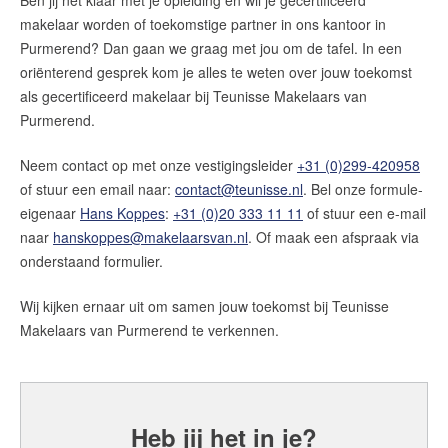
Ben jij net klaar met je opleiding en wil
je gecertificeerd
makelaar worden of toekomstige partner
in ons kantoor in
Purmerend? Dan gaan we graag met jou om de tafel. In een
oriënterend gesprek kom je alles te weten over jouw toekomst
als gecertificeerd makelaar bij
Teunisse Makelaars van
Purmerend
.
Neem contact op met onze vestigingsleider
+31 (0)299-420958
of stuur een email naar:
contact@teunisse.nl
. Bel onze formule-
eigenaar
Hans Koppes
:
+31 (0)20 333 11 11
of stuur een e-mail
naar
hanskoppes@makelaarsvan.nl
. Of
maak een afspraak via
onderstaand formulier.
Wij kijken ernaar uit om samen jouw toekomst bij Teunisse
Makelaars van Purmerend te verkennen.
Heb jij het in je?