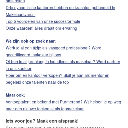
omstreken
Drie dynamische kantoren hebben de krachten gebundeld in
Makelaarsvan.nl
Top 5 voordelen van onze succesformule
Onze waarden: alles draait om ervaring
We zijn ook op zoek naar:
Werk je al een tijdje als vastgoed professional? Word
gecertificeerd makelaar bij ons
Of ben je al jarenlang in loondienst als makelaar? Word partner
in ons kantoor
Roer om en kantoor verkopen? Sluit je aan als mentor en
begeleid onze talenten naar de top
Maar ook:
Verkooptalent en bekend met Purmerend? Wij helpen je op weg
naar een nieuwe toekomst als topmakelaar
Iets voor jou? Maak een afspraak!