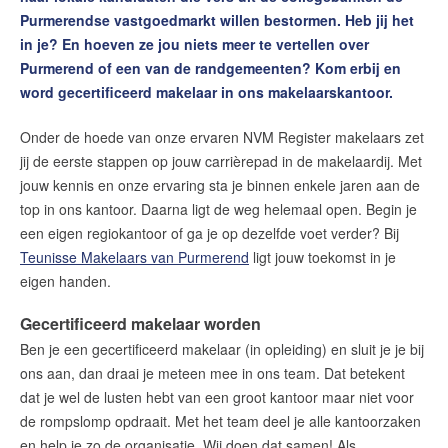
Purmerendse vastgoedmarkt willen bestormen. Heb jij het
Onze diensten
in je? En hoeven ze jou niets meer te vertellen over
Contact
Purmerend of een van de randgemeenten? Kom erbij en
word gecertificeerd makelaar in ons makelaarskantoor.
Word jij onze nieuwe makelaar?
Vacature (Register) Woningtaxateur (RT)
Onder de hoede van onze ervaren
NVM Register makelaars
zet
Vacature Assistent Makelaar (KRMT in opleiding)
jij de eerste stappen op jouw carrièrepad in de makelaardij. Met
Vacature (Register) Makelaar
jouw kennis en onze ervaring sta je binnen enkele jaren aan de
top in ons kantoor. Daarna ligt de weg helemaal open. Begin je
Welkom bij dé makelaars van Purmerend
een eigen regiokantoor of ga je op dezelfde voet verder? Bij
Van college naar courtage
Teunisse Makelaars van Purmerend
ligt jouw toekomst in je
Van binnendienst naar buitenboel
eigen handen.
Van bemiddelen naar begeleiden
Gecertificeerd
makelaar worden
Van salestopper naar huizenjager
Ben je een
gecertificeerd
makelaar (in opleiding) en sluit je je bij
Top 5 voordelen van onze succesformule
ons aan, dan draai je meteen mee in ons team.
Dat betekent
Groeien zonder grenzen
dat je wel de lusten hebt van een groot kantoor maar niet voor
Ontdek jouw kansen in ons hele werkgebied
de rompslomp opdraait.
Met het team deel je alle kantoorzaken
Makelaarsvan.nl
en help je zo de organisatie.
Wij doen dat samen! Als