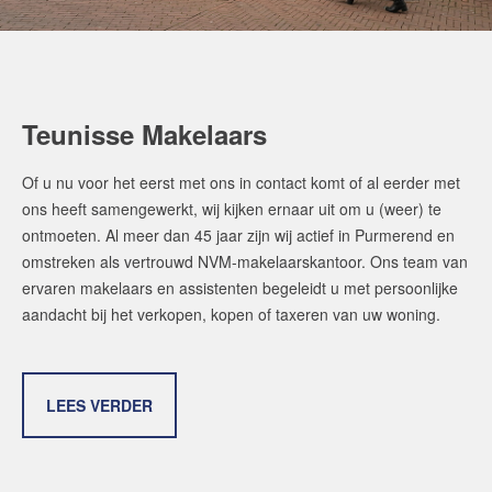
Gratis Informatieavond Starters
Blog
Het biedingsproces uitgelegd
Teunisse Makelaars
Lees de blog van
Team Teunisse
Of u nu voor het eerst met ons in contact komt of al eerder met
ons heeft samengewerkt, wij kijken ernaar uit om u (weer) te
ontmoeten. Al meer dan 45 jaar zijn wij actief in Purmerend en
Maak een afspraak
omstreken als vertrouwd NVM-makelaarskantoor. Ons team van
ervaren makelaars en assistenten begeleidt u met persoonlijke
aandacht bij het verkopen, kopen of taxeren van uw woning.
Makelaars van Purmerend
contact@teunisse.nl
0299-420958
LEES VERDER