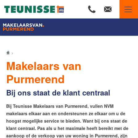
Makelaars van Purmerend
Teunisse Makelaars
Makelaars van
45 Jaar Teunisse Makelaars
Onze makelaars bloggen
Purmerend
Onze voordelen
Bij ons staat de klant centraal
Woningmarkt Purmerend Q1 2026
Reviews van blije klanten
Bij Teunisse Makelaars van Purmerend, vullen NVM
Onze waarden
makelaars elkaar aan en ondersteunen ze elkaar om u de
Ons NVM-lidmaatschap
hoogst mogelijke service te bieden. Want bij ons staat de
Onze 10 zekerheden
klant centraal. Pas als u het maximale heeft bereikt met de
aankoop of de verkoop van uw woning in Purmerend, zijn
Onze aan- en verkochte panden