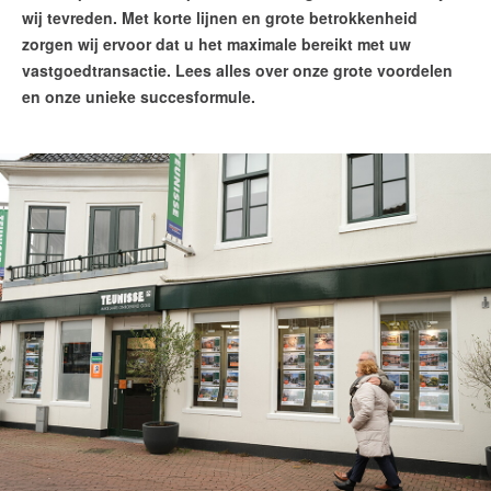
wij tevreden. Met korte lijnen en grote betrokkenheid
Ons aanbod
zorgen wij ervoor dat u het maximale bereikt met uw
Woningzoekers
vastgoedtransactie. Lees alles over onze grote voordelen
en onze unieke succesformule.
Wij zijn Team Teunisse
Onze expertises
Huis verkopen
Huis kopen
Onze financiële diensten
De waarde van uw woning
Onze diensten
Contact
Word jij onze nieuwe makelaar?
Woning Waarde Adviesdagen