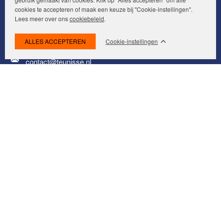
cookies te accepteren of maak een keuze bij "Cookie-instellingen".
Makelaars van Purmerend
Lees meer over ons
cookiebeleid
.
Kolkstraat 16
1441 CA
Purmerend
Cookie-instellingen
contact@teunisse.nl
0299-420958
Navigatie
Makelaars van Purmerend
Ons aanbod
Woningzoekers
Wij zijn Team Teunisse
Onze expertises
Huis verkopen
Huis kopen