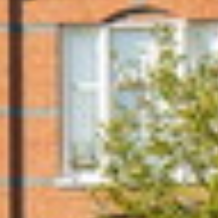
Maak een afspraak
Makelaars van Purmerend
contact@teunisse.nl
0299-420958