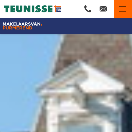
Makelaars van Purmerend
Ons aanbod
Woningzoekers
Wij zijn Team Teunisse
Onze expertises
Huis verkopen
Huis kopen
Onze financiële diensten
De waarde van uw woning