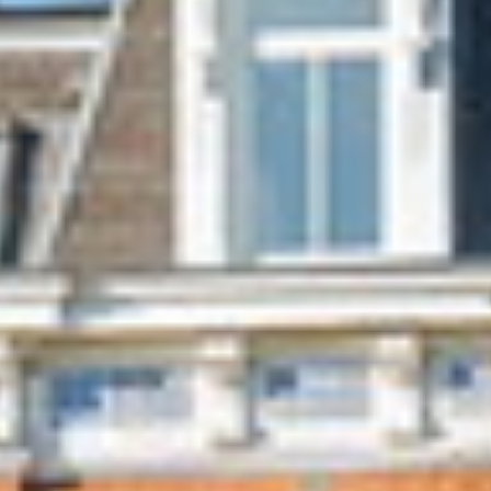
Taxatie woning
Gratis Woning Waarde Adviesrapport
Online waarderapport
Uw huis verkopen
Onze diensten
Contact
Word jij onze nieuwe makelaar?
Woning Waarde Adviesdagen
Gratis Informatieavond Starters
Blog
Het biedingsproces uitgelegd
Lees de blog van
Team Teunisse