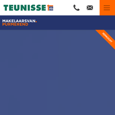
Makelaars van Purmerend
Ons aanbod
Woningzoekers
Wij zijn Team Teunisse
Onze expertises
Huis verkopen
Huis kopen
Onze financiële diensten
De waarde van uw woning