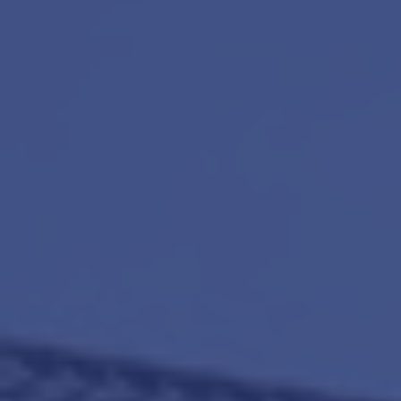
Onze diensten
Contact
Word jij onze nieuwe makelaar?
Woning Waarde Adviesdagen
Gratis Informatieavond Starters
Blog
Het biedingsproces uitgelegd
Lees de blog van
Team Teunisse
Maak een afspraak