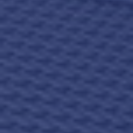
Makelaars van Purmerend
contact@teunisse.nl
0299-420958