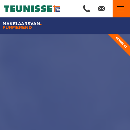
Makelaars van Purmerend
Ons aanbod
Woningzoekers
Wij zijn Team Teunisse
Onze expertises
Huis verkopen
Huis kopen
Onze financiële diensten
De waarde van uw woning