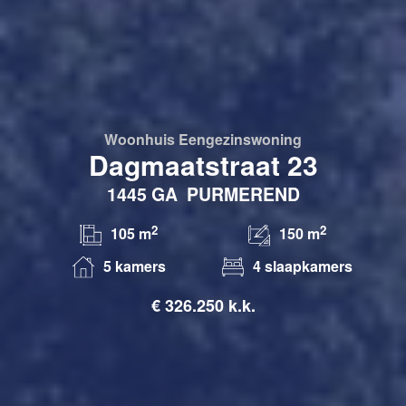
Woonhuis
Eengezinswoning
Dagmaatstraat 23
1445 GA
PURMEREND
2
2
105 m
150 m
5 kamers
4 slaapkamers
€
326.250 k.k.