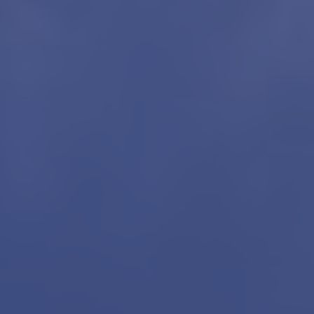
Onze diensten
Contact
Word jij onze nieuwe makelaar?
Woning Waarde Adviesdagen
Gratis Informatieavond Starters
Blog
Het biedingsproces uitgelegd
Lees de blog van
Team Teunisse
Maak een afspraak