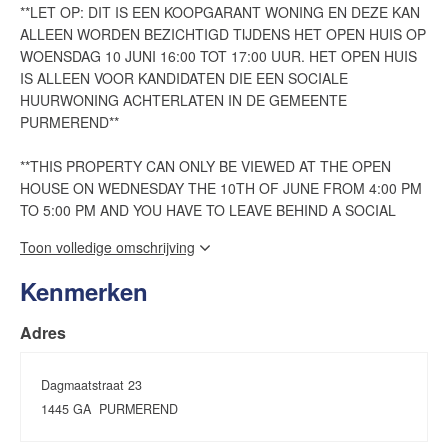
**LET OP: DIT IS EEN KOOPGARANT WONING EN DEZE KAN
ALLEEN WORDEN BEZICHTIGD TIJDENS HET OPEN HUIS OP
WOENSDAG 10 JUNI 16:00 TOT 17:00 UUR. HET OPEN HUIS
IS ALLEEN VOOR KANDIDATEN DIE EEN SOCIALE
HUURWONING ACHTERLATEN IN DE GEMEENTE
PURMEREND**
**THIS PROPERTY CAN ONLY BE VIEWED AT THE OPEN
HOUSE ON WEDNESDAY THE 10TH OF JUNE FROM 4:00 PM
TO 5:00 PM AND YOU HAVE TO LEAVE BEHIND A SOCIAL
RENTAL PROPERTY IN THE MUNICIPALITY OF
Toon volledige omschrijving
PURMEREND**
Kenmerken
Aan een rustige straat in de Purmer-Noord ligt deze goed
onderhouden tussenwoning in een fijne woonomgeving in
Adres
Purmerend. De woning beschikt over een woonoppervlakte van
ca. 105 m², een energielabel A+, een moderne open keuken,
vier goede slaapkamers, een verzorgde achtertuin met
Dagmaatstraat 23
overkapping én een praktische indeling. Kortom: een
1445 GA
PURMEREND
energiezuinige woning ideaal voor gezinnen en thuiswerkers.