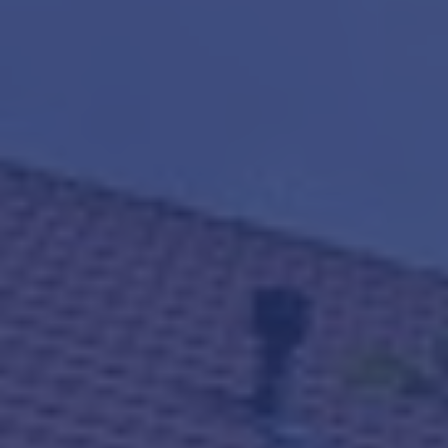
Makelaars van Purmerend
contact@teunisse.nl
0299-420958