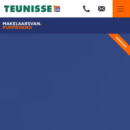
Makelaars van Purmerend
Ons aanbod
Woningzoekers
Wij zijn Team Teunisse
Onze expertises
Huis verkopen
Huis kopen
Onze financiële diensten
De waarde van uw woning