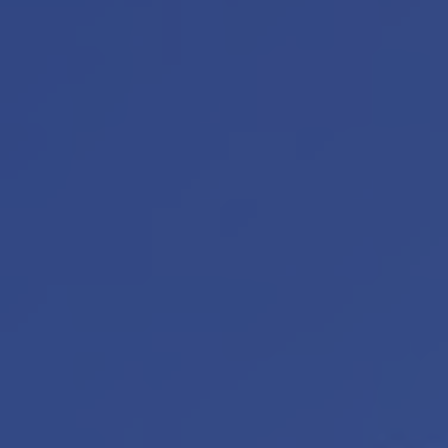
Onze diensten
Contact
Word jij onze nieuwe makelaar?
Woning Waarde Adviesdagen
Gratis Informatieavond Starters
Blog
Het biedingsproces uitgelegd
Lees de blog van
Team Teunisse
Maak een afspraak