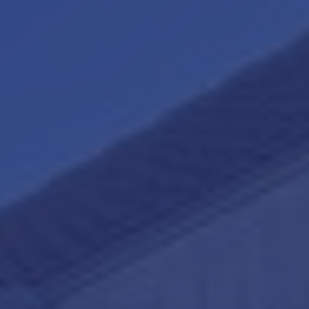
Makelaars van Purmerend
contact@teunisse.nl
0299-420958