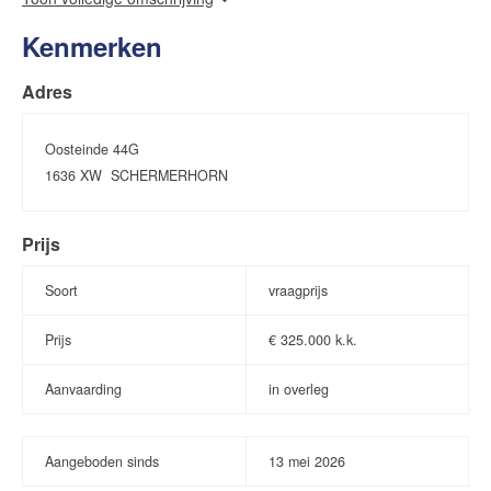
Via de entree op de eerste verdieping bereikt u de hal. Hier
Kenmerken
bevindt zich meteen een compacte kamer, ideaal te gebruiken
als slaapkamer, werkkamer of hobbyruimte. Verder is er de
Adres
meterkast, het toilet met fonteintje, de trapopgang naar de
verdieping, een praktische trapkast en de toegang tot de lichte
woonkamer. De woonkamer biedt een schitterend vrij uitzicht
Oosteinde 44G
over het water. Vanuit de woonkamer heeft u tevens toegang tot
1636 XW
SCHERMERHORN
het balkon, waar u kunt genieten van de omgeving en het
uitzicht.
Prijs
De open keuken is voorzien van een eenvoudig keukenblok met
Soort
vraagprijs
gasaansluiting en afzuigkap. Daarnaast is er op deze woonlaag
nog een ruime slaapkamer.
Prijs
€
325.000 k.k.
Op de verdieping treft u een ruime overloop, de opstelling van
Aanvaarding
in overleg
de cv-ketel, de badkamer en nog een slaapkamer met
eveneens een prachtig uitzicht. De badkamer is uitgerust met
een wastafel, douche en aansluiting voor de wasmachine.
Aangeboden sinds
13
mei
2026
De basis van deze woning is goed en biedt volop mogelijkheden