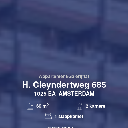
Appartement/galerijflat
H. Cleyndertweg 685
1025 EA
AMSTERDAM
2
69 m
2 kamers
1 slaapkamer