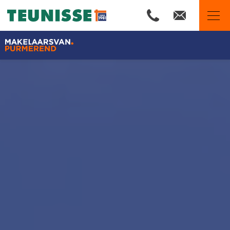
Makelaars van Purmerend
Ons aanbod
Woningzoekers
Wij zijn Team Teunisse
Onze expertises
Huis verkopen
Huis kopen
Onze financiële diensten
De waarde van uw woning