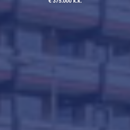
€
375.000 k.k.