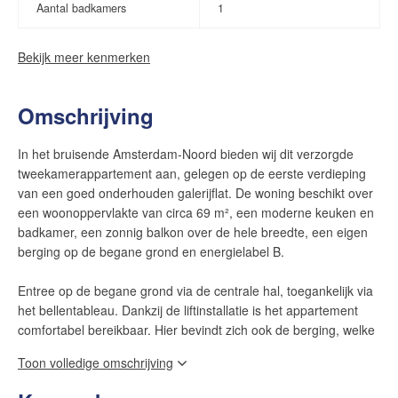
Aantal badkamers
1
Bekijk meer kenmerken
Omschrijving
In het bruisende Amsterdam-Noord bieden wij dit verzorgde
tweekamerappartement aan, gelegen op de eerste verdieping
van een goed onderhouden galerijflat. De woning beschikt over
een woonoppervlakte van circa 69 m², een moderne keuken en
badkamer, een zonnig balkon over de hele breedte, een eigen
berging op de begane grond en energielabel B.
Entree op de begane grond via de centrale hal, toegankelijk via
het bellentableau. Dankzij de liftinstallatie is het appartement
comfortabel bereikbaar. Hier bevindt zich ook de berging, welke
zowel van binnenuit als buitenaf bereikbaar is.
Toon volledige omschrijving
Via de galerij bereikt u de entree van het appartement. De hal is