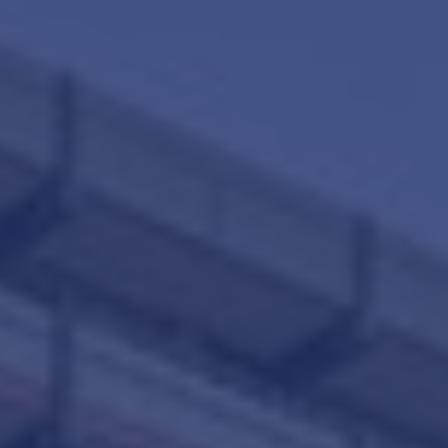
Makelaars van Purmerend
contact@teunisse.nl
0299-420958