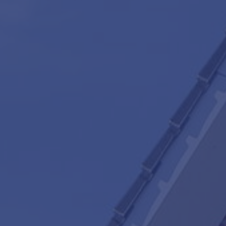
Lees de blog van
Team Teunisse
Onze die
Woning 