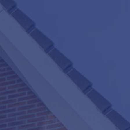
Word jij onze nieuwe makelaar?
ters