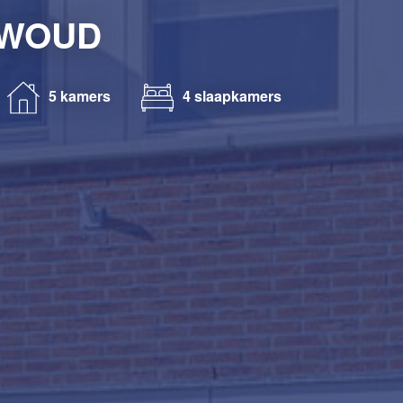
DWOUD
5 kamers
4 slaapkamers
Klik om
panorama te laden