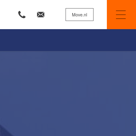
Move.nl
Woningzoekers
Huis verkopen
De waarde van uw woning