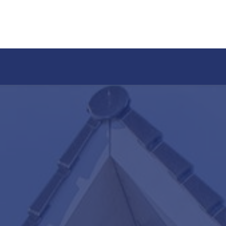
Ons aanbod
s van Purmerend
Team Teunisse
Onze expertises
en
Onze financiële diensten