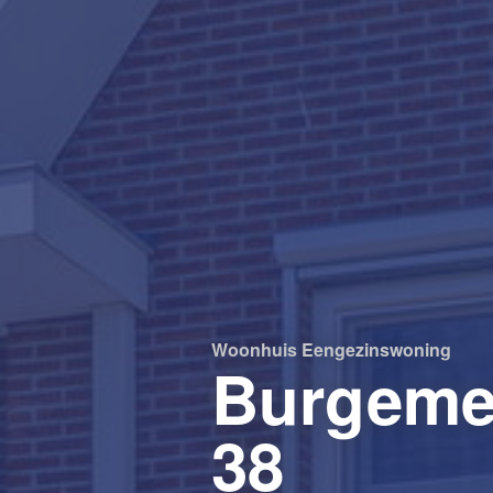
Woonhuis
Eengezinswoning
Burgemee
38