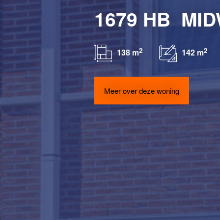
1679 HB
MI
2
2
138 m
142 m
Meer over deze woning