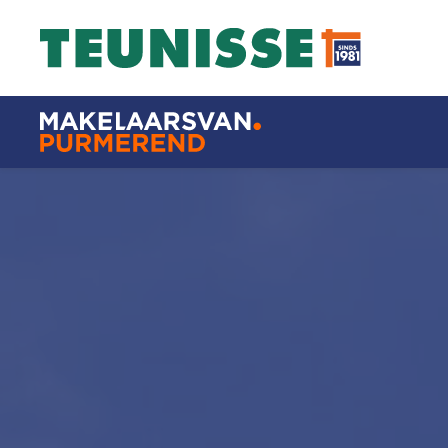
Blog
Makelaar
Wij zijn 
Het biedingsproces
Huis kop
uitgelegd