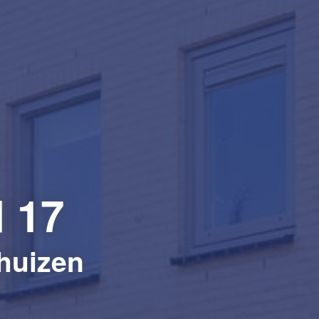
 17
huizen