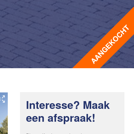
Interesse? Maak
een afspraak!