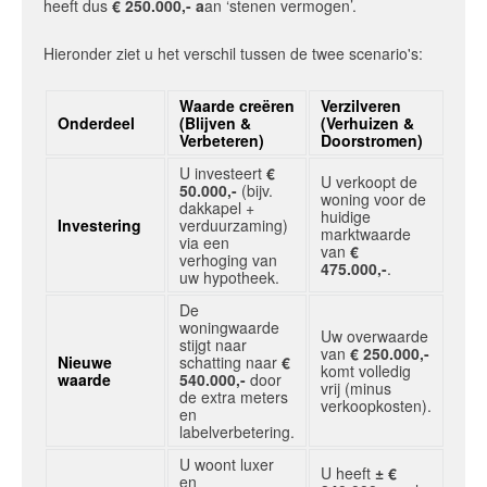
heeft dus
€ 250.000,- a
an ‘stenen vermogen’.
Hieronder ziet u het verschil tussen de twee scenario's:
Waarde creëren
Verzilveren
Onderdeel
(Blijven &
(Verhuizen &
Verbeteren)
Doorstromen)
U investeert
€
U verkoopt de
50.000,-
(bijv.
woning voor de
dakkapel +
huidige
Investering
verduurzaming)
marktwaarde
via een
van
€
verhoging van
475.000,-
.
uw hypotheek.
De
woningwaarde
Uw overwaarde
stijgt naar
van
€ 250.000,-
Nieuwe
schatting naar
€
komt volledig
waarde
540.000,-
door
vrij (minus
de extra meters
verkoopkosten).
en
labelverbetering.
U woont luxer
U heeft
± €
en