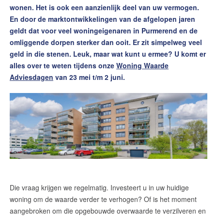
wonen. Het is ook een aanzienlijk deel van uw vermogen.
Onze diensten
En door de marktontwikkelingen van de afgelopen jaren
Contact
geldt dat voor veel woningeigenaren in Purmerend en de
omliggende dorpen sterker dan ooit. Er zit simpelweg veel
Word jij onze nieuwe makelaar?
geld in die stenen. Leuk, maar wat kunt u ermee? U komt er
Woning Waarde Adviesdagen
alles over te weten tijdens onze
Woning Waarde
Adviesdagen
van 23 mei t/m 2 juni.
Gratis Informatieavond Starters
Blog
Het biedingsproces uitgelegd
Lees de blog van
Team Teunisse
Die vraag krijgen we regelmatig. Investeert u in uw huidige
Maak een afspraak
woning om de waarde verder te verhogen? Of is het moment
aangebroken om die opgebouwde overwaarde te verzilveren en