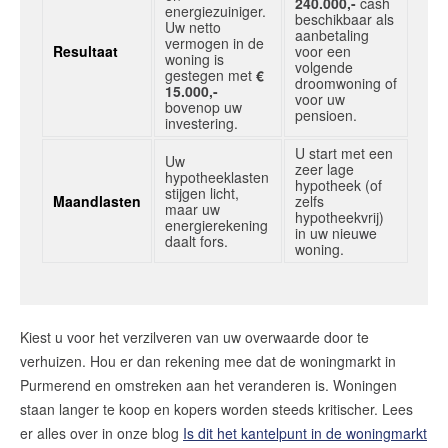
240.000,-
cash
energiezuiniger.
beschikbaar als
Uw netto
aanbetaling
vermogen in de
Resultaat
voor een
woning is
volgende
gestegen met
€
droomwoning of
15.000,-
voor uw
bovenop uw
pensioen.
investering.
U start met een
Uw
zeer lage
hypotheeklasten
hypotheek (of
stijgen licht,
Maandlasten
zelfs
maar uw
hypotheekvrij)
energierekening
in uw nieuwe
daalt fors.
woning.
Kiest u voor het verzilveren van uw overwaarde door te
verhuizen. Hou er dan rekening mee dat de woningmarkt in
Purmerend en omstreken aan het veranderen is. Woningen
staan langer te koop en kopers worden steeds kritischer. Lees
er alles over in onze blog
Is dit het kantelpunt in de woningmarkt