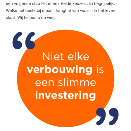
Makelaars van Purmerend
een volgende stap te zetten? Beide keuzes zijn begrijpelijk.
Welke het beste bij u past, hangt af van waar u in het leven
contact@teunisse.nl
staat. Wij helpen u op weg.
0299-420958